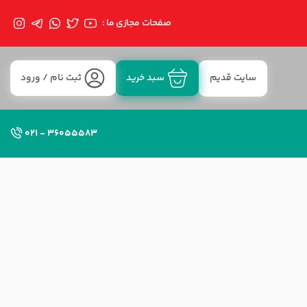
صفحات مجازی ما :
سایت قدیم
سبد خرید
ثبت نام / ورود
36055583 - 021