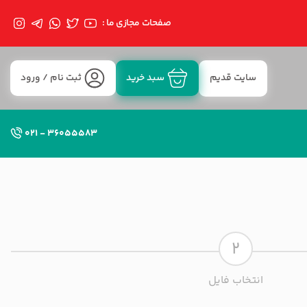
صفحات مجازی ما :
سایت قدیم
سبد خرید
ثبت نام / ورود
36055583 - 021
2
انتخاب فایل