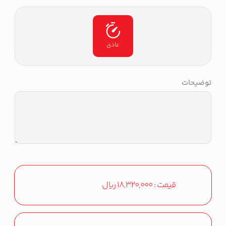
عادی
توضیحات
قیمت :
18,320,000
ریال