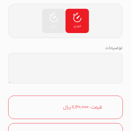
فوری
عادی
توضیحات
قیمت :
11,120,000
ریال