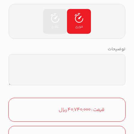
فوری
عادی
توضیحات
قیمت :
40,740,000
ریال