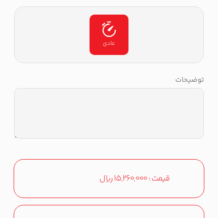
عادی
توضیحات
قیمت :
15,260,000
ریال