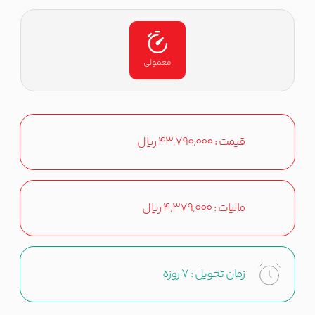
معمولی
قیمت :
43,790,000
ریال
مالیات :
4,379,000
ریال
زمان تحویل :
7 روزه