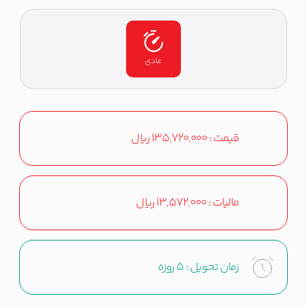
عادی
قیمت :
135,720,000
ریال
مالیات :
13,572,000
ریال
زمان تحویل :
5 روزه