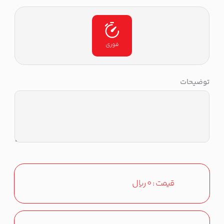
فوری
توضیحات
قیمت :
0
ریال