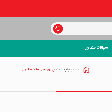
سوالات متداول
پی وی سی 760 میکرون
مجتمع چاپ آراد