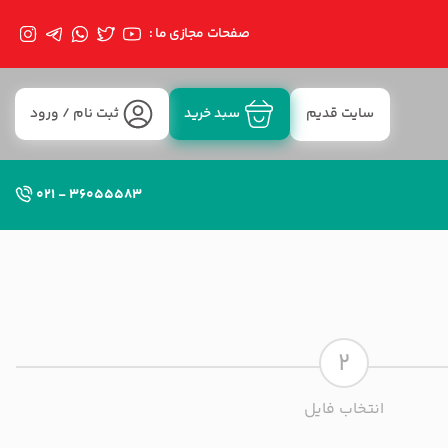
صفحات مجازی ما :
سایت قدیم
سبد خرید
ثبت نام / ورود
36055583 - 021
2
انتخاب فایل