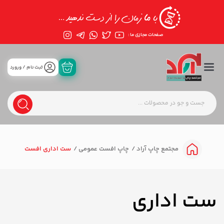
صفحات مجازی ما :
ثبت نام / ورورد
چاپ افست عمومی
ست اداری افست
مجتمع چاپ آراد
ست اداری